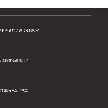
中科创新广场20号楼
1303室
母爱路交汇处东北角
代国际A座3701室