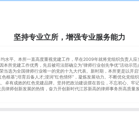
坚持专业立所，增强专业服务能力
水平。本所一直高度重视党建工作，早在2009年就将党组织负责人应
因本所党建工作优秀，先后被司法部确立为“律师行业创先争优”活动示范
当选为全国律师行业唯一的党的十九大代表。新时期，本所更是以开启“红
夯实“红色根基”;培育后备人才;浸润“红色情怀”，凝炼发展动力。不断优化
色、卓有成效的红色党建品牌。坚持把政治建设摆在首位，不忘初心、牢记
党员律师创新发展的热情，奋力开创新时代江苏新高的律师事务所高质量