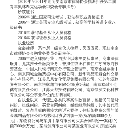
(2010年至2011年期间受南京市律师协会指派担任第二届
青年奥林匹克运动会组委会专职法务)
所获证书
2006年 通过国家司法考试，获法律职业资格证书
2006年 通过英语专业八级考试，获高等学校英语专业八
级证书
2016年 获得基金从业人员资格
2016年 获得证券从业人员资格
执业经历
金鑫律师，系本所一级合伙人律师，民盟盟员。现任南京
市律师协会金融业务委员会副主任。
2006年进入律师行业，自执业以来主要从事民、商事法律
服务，尤其擅长金融类业务，曾担任或正在担任江苏省政府投
资基金、中国人民银行南京分行营业管理部、南京金融票据中
心、南京同城金融票据中心有限公司、新华商品现货合约交易
中心有限公司、江苏凤凰文化贸易集团有限公司、江苏能源物
资有限公司、南京悦家超市有限公司(家乐福)、南京鑫融汇仓
储有限责任公司、江苏天都投资有限公司、南京储源文化科技
有限公司等企事业单位的法律顾问。
自执业以来，代理过各类民事案件数百起，包括民间借贷
纠纷、担保纠纷、买卖合同纠纷、婚姻继承纠纷，其中曾代理
的疑难、复杂且标的额较大的诉讼案件，包括某物资公司与某
金属制品有限公司代理出口协议纠纷一案(标的额3000余万
元)，某物资公司与某脚手架有限公司买卖合同纠纷一案(标的
额7000余万元)，某能源有限公司与某置业有限公司房屋买卖